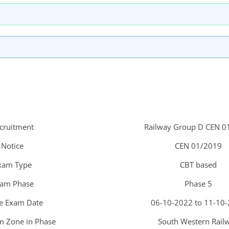
cruitment
Railway Group D CEN 0
Notice
CEN 01/2019
xam Type
CBT based
am Phase
Phase 5
e Exam Date
06-10-2022 to 11-10
m Zone in Phase
South Western Rail