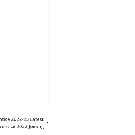
e 2022 railway group
22 apply online last
rrb clerk exam date
 group d salary rrb
ntpc admit card 2022
 date 2019 railway
 d 2018 syllabus rrb
pc notification pdf
ticket download
roup d sarkari
2022 rrb je
tice 2022-23 Latest
rentice 2022 Joining