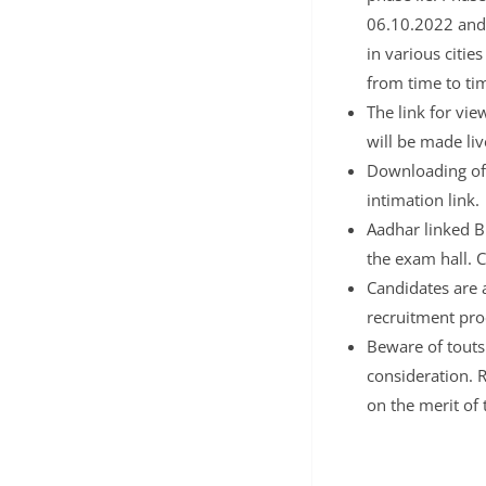
06.10.2022 and
in various citie
from time to ti
The link for vi
will be made liv
Downloading of 
intimation link.
Aadhar linked Bi
the exam hall. C
Candidates are a
recruitment pro
Beware of touts
consideration. 
on the merit of 