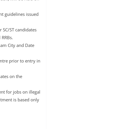
nt guidelines issued
or SC/ST candidates
l RRBs.
Exam City and Date
tre prior to entry in
dates on the
t for jobs on illegal
itment is based only