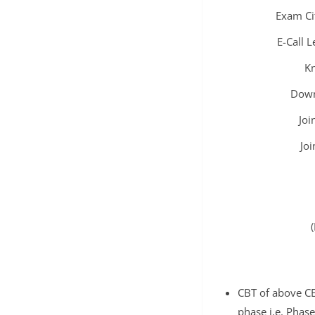
Exam Ci
E-Call 
K
Down
Joi
Jo
CBT of above CEN
phase i.e. Phas