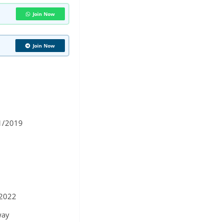
Join Now
Join Now
1/2019
-2022
way