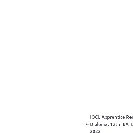
date 2022 ntpc exam 
d admit card rrb nt
date rrb hall ticket
2022 railway admit 
ntpc admit card 202
download rrb ntpc l
ntpc result railway 
ntpc result 2022 dat
rrb group d applicat
railway recruitment
result rrb je notifi
recruitment 2022 rr
IOCL Apprentice Rec
Diploma, 12th, BA, 
2022