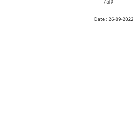
होती है
Date : 26-09-2022
rrc railway group d
date rrb group d ex
2022 ntpc admit car
admit card rrb grou
group d exam date r
date 2022 sarkari r
group d syllabus rr
ntpc exam date rrb n
exam date railway g
notification rrb gro
card download ntpc 