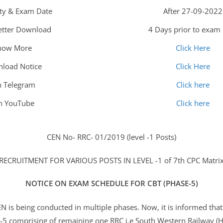
ty & Exam Date
After 27-09-2022
Letter Download
4 Days prior to exam
now More
Click Here
load Notice
Click Here
n Telegram
Click here
in YouTube
Click here
CEN No- RRC- 01/2019 (level -1 Posts)
(RECRUITMENT FOR VARIOUS POSTS IN LEVEL -1 of 7th CPC Matrix
NOTICE ON EXAM SCHEDULE FOR CBT (PHASE-5)
 is being conducted in multiple phases. Now, it is informed that 
e-5 comprising of remaining one RRC i.e South Western Railway (Hu