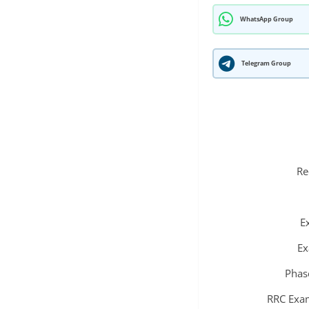
WhatsApp Group
Telegram Group
Re
E
Ex
Phas
RRC Exa