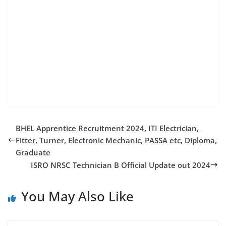
2023,railway new recruitment 2024,eastern railway
apprentice merit list 2023,railway apprentice merit list
2023,eastern railway apprentice merit list,eastern
railway kolkata apprentice merit list,railway
apprentice 2023,western railway apprentice merit
list,eastern railway apprentice 2023 merit list,eastern
railway apprentice 2022-23 merit list
BHEL Apprentice Recruitment 2024, ITI Electrician,
Fitter, Turner, Electronic Mechanic, PASSA etc, Diploma,
Graduate
ISRO NRSC Technician B Official Update out 2024
You May Also Like